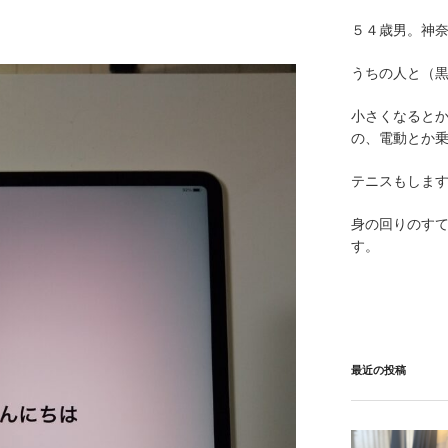
５４歳男。神
うちの人と（黒
小さくなると
の、電動とか
テニスもしま
身の回りのす
す。
最近の投稿