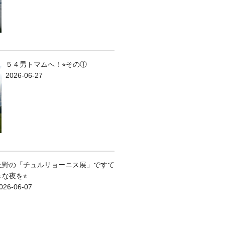
５４男トマムへ！⭐︎その①
2026-06-27
上野の「チュルリョーニス展」ですて
きな夜を⭐︎
026-06-07