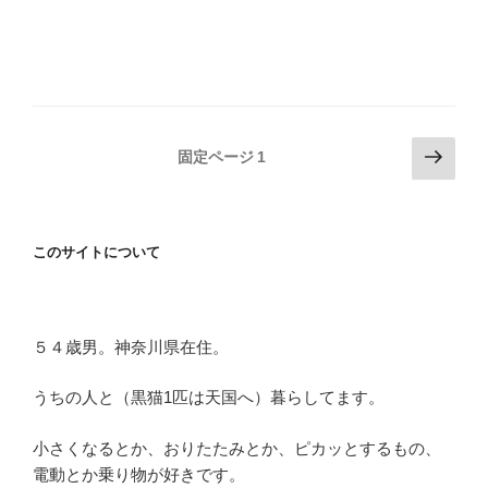
投
次
固定ページ
1
の
稿
ペ
の
ー
ペ
このサイトについて
ジ
ー
ジ
送
５４歳男。神奈川県在住。
り
うちの人と（黒猫1匹は天国へ）暮らしてます。
小さくなるとか、おりたたみとか、ピカッとするもの、
電動とか乗り物が好きです。