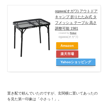
ogawa(オガワ) アウトドア
キャンプ 折りたたみ式 タ
フメッシュ テーブル 高さ
調整可能 1981
created by
Rinker
ogawa(オガワ)
Amazon
楽天市場
Yahooショッピング
置き配で頼んでいたのですが、玄関横に置いてあったの
を見た第一印象は「小さっ！」。