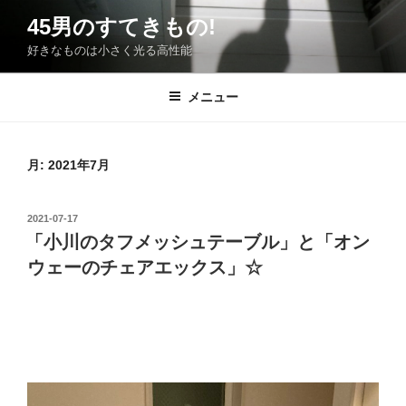
コ
45男のすてきもの!
ン
好きなものは小さく光る高性能
テ
ン
ツ
メニュー
へ
ス
キ
月:
2021年7月
ッ
プ
投
2021-07-17
稿
「小川のタフメッシュテーブル」と「オン
日:
ウェーのチェアエックス」☆