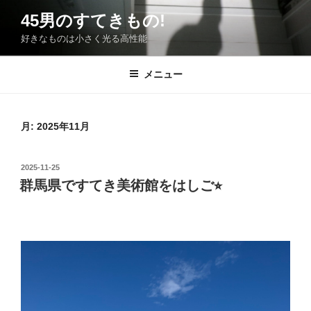
コ
45男のすてきもの!
ン
好きなものは小さく光る高性能
テ
ン
ツ
メニュー
へ
ス
キ
月:
2025年11月
ッ
プ
投
2025-11-25
稿
群馬県ですてき美術館をはしご⭐︎
日: