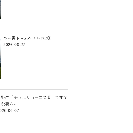
５４男トマムへ！⭐︎その①
2026-06-27
上野の「チュルリョーニス展」ですて
きな夜を⭐︎
026-06-07