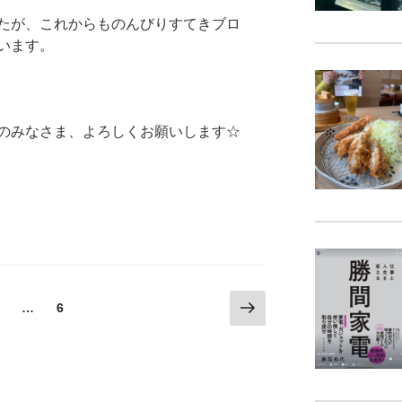
たが、これからものんびりすてきブロ
います。
のみなさま、よろしくお願いします☆
次
固
固
…
6
の
定
定
ペ
ペ
ペ
ー
ー
ー
ジ
ジ
ジ