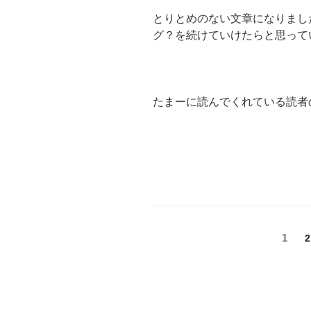
とりとめのない文章になりまし
グ？を続けていけたらと思って
たまーに読んでくれている読者
投
固
1
2
定
稿
ペ
の
ー
ジ