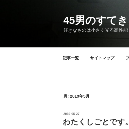
コ
ン
テ
45男のすてき
ン
好きなものは小さく光る高性能
ツ
へ
ス
キ
記事一覧
サイトマップ
ッ
プ
月:
2019年5月
投
2019-05-27
稿
わたくしごとです
日: