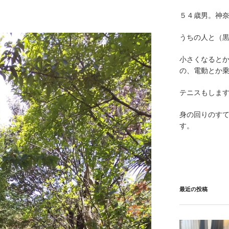
５４歳男。神
うちの人と（黒
小さくなると
の、電動とか
テニスもしま
身の回りのす
す。
最近の投稿