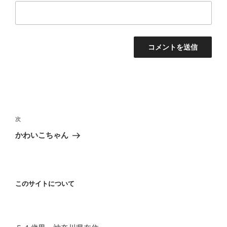
投
稿
次
次
ナ
の
かわいこちゃん
ビ
投
稿
ゲ
ー
このサイトについて
シ
ョ
ン