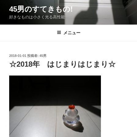
コ
45男のすてきもの!
ン
好きなものは小さく光る高性能
テ
ン
ツ
メニュー
へ
ス
キ
投
2018-01-01
投稿者:
45男
稿
ッ
☆2018年 はじまりはじまり☆
日:
プ