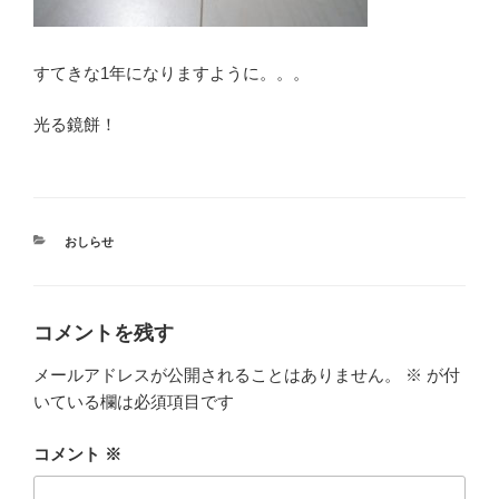
すてきな1年になりますように。。。
光る鏡餅！
カ
おしらせ
テ
ゴ
リ
ー
コメントを残す
メールアドレスが公開されることはありません。
※
が付
いている欄は必須項目です
コメント
※