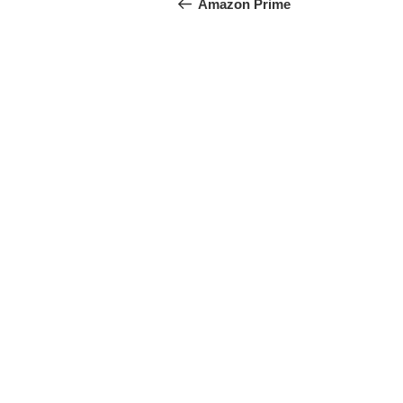
稿
の
Amazon Prime
投
ナ
稿
ビ
ゲ
ー
シ
ョ
ン