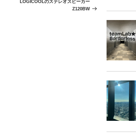
の
LOGICOOLのステレオスピーカー
投
Z120BW
稿