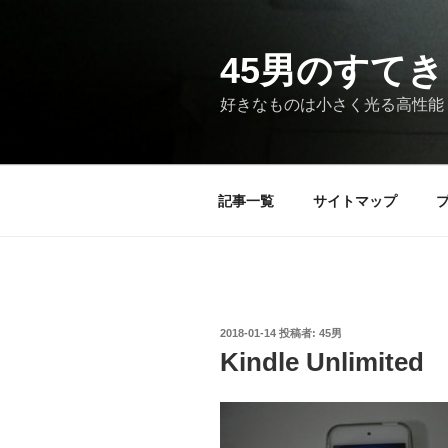
コ
ン
テ
45男のすてき
ン
好きなものは小さく光る高性能
ツ
へ
ス
キ
記事一覧
サイトマップ
ッ
プ
投
2018-01-14
投稿者:
45男
稿
Kindle Unlimited
日: