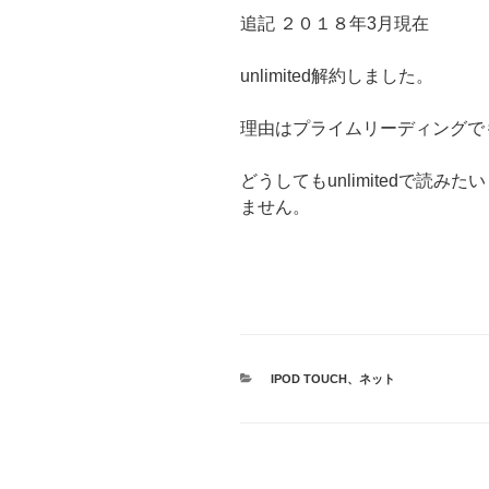
追記 ２０１８年3月現在
unlimited解約しました。
理由はプライムリーディングで
どうしてもunlimitedで読
ません。
カ
IPOD TOUCH
、
ネット
テ
ゴ
リ
ー