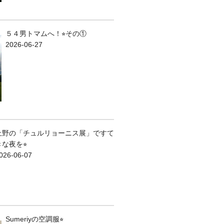
５４男トマムへ！⭐︎その①
2026-06-27
上野の「チュルリョーニス展」ですて
きな夜を⭐︎
026-06-07
Sumeriyの空調服⭐︎