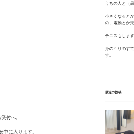
うちの人と（黒
小さくなると
の、電動とか
テニスもしま
身の回りのす
す。
最近の投稿
階受付へ。
せ中に入ります。