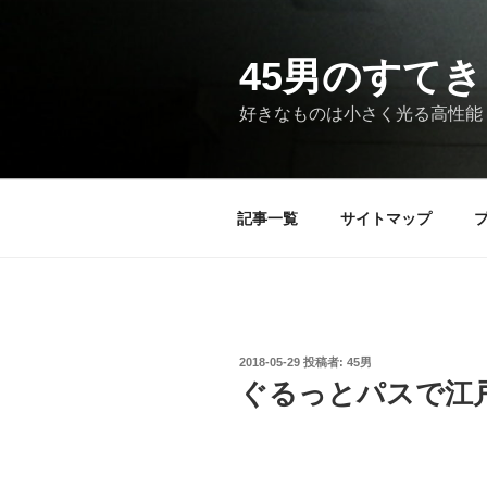
コ
ン
テ
45男のすてき
ン
好きなものは小さく光る高性能
ツ
へ
ス
キ
記事一覧
サイトマップ
ッ
プ
投
2018-05-29
投稿者:
45男
稿
ぐるっとパスで江
日: