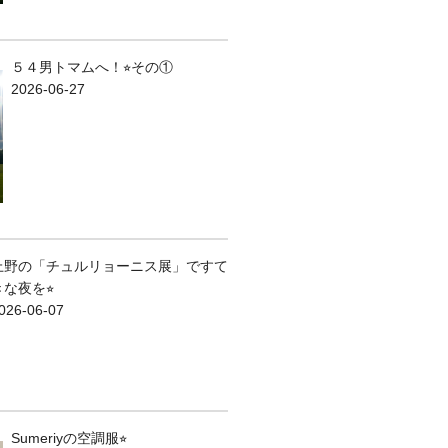
５４男トマムへ！⭐︎その①
2026-06-27
上野の「チュルリョーニス展」ですて
きな夜を⭐︎
026-06-07
Sumeriyの空調服⭐︎