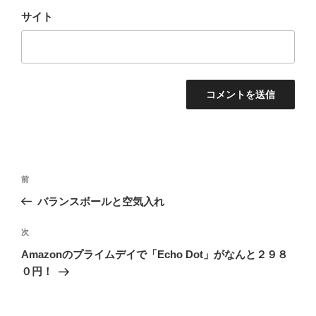
サイト
投
前
前
稿
の
バランスボールと空気入れ
ナ
投
ビ
稿
次
次
ゲ
の
Amazonのプライムデイで「Echo Dot」がなんと２９８
投
ー
０円！
稿
シ
ョ