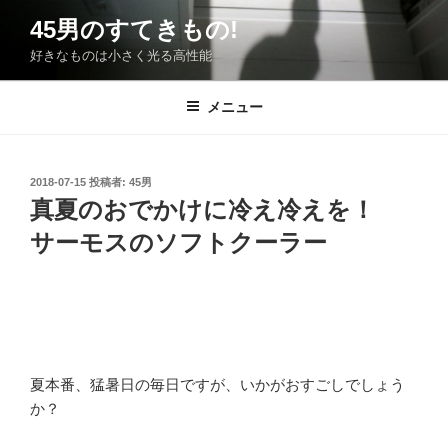
コ
45男のすてきもの!
ン
好きなものは小さく光る高性能
テ
ン
ツ
メニュー
へ
ス
キ
投
2018-07-15
投稿者:
45男
稿
ッ
真夏のおでかけに冷え冷えを！
日:
プ
サーモスのソフトクーラー
夏本番、猛暑日の毎日ですが、いかがおすごしでしょう
か？