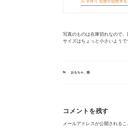
ル 手作り 生態や自然羊毛
写真のものは在庫切れなので、
サイズはちょっと小さいようで
カ
おもちゃ
、
猫
テ
ゴ
リ
ー
コメントを残す
メールアドレスが公開されるこ