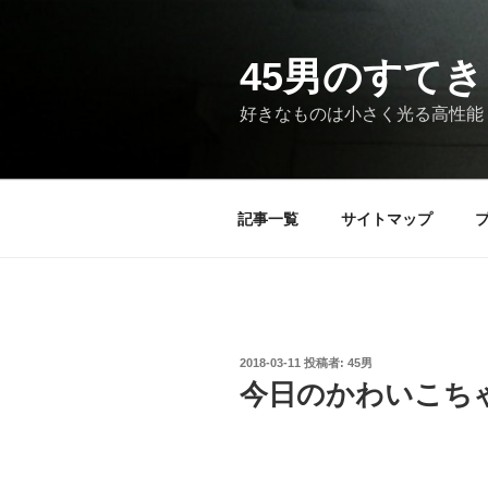
コ
ン
テ
45男のすてき
ン
好きなものは小さく光る高性能
ツ
へ
ス
キ
記事一覧
サイトマップ
ッ
プ
投
2018-03-11
投稿者:
45男
稿
今日のかわいこち
日: