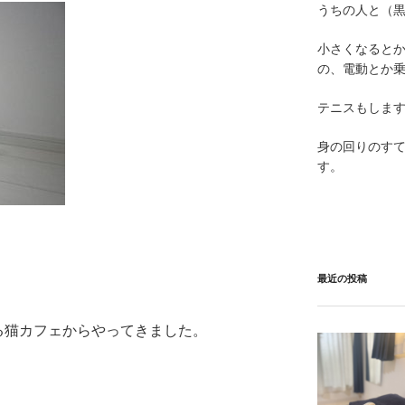
うちの人と（黒
小さくなると
の、電動とか
テニスもしま
身の回りのす
す。
最近の投稿
る猫カフェからやってきました。