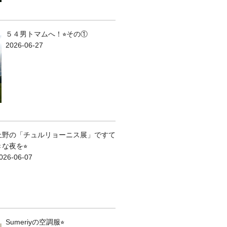
５４男トマムへ！⭐︎その①
2026-06-27
上野の「チュルリョーニス展」ですて
きな夜を⭐︎
026-06-07
Sumeriyの空調服⭐︎