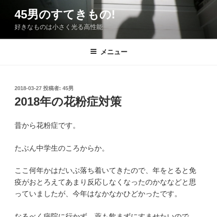
コ
45男のすてきもの!
ン
好きなものは小さく光る高性能
テ
ン
ツ
メニュー
へ
ス
キ
投
2018-03-27
投稿者:
45男
稿
ッ
2018年の花粉症対策
日:
プ
昔から花粉症です。
たぶん中学生のころからか。
ここ何年かはだいぶ落ち着いてきたので、年をとると免
疫がおとろえてあまり反応しなくなったのかななどと思
っていましたが、今年はなかなかひどかったです。
なるべく病院に行かず、薬も飲まずにすませたいので、