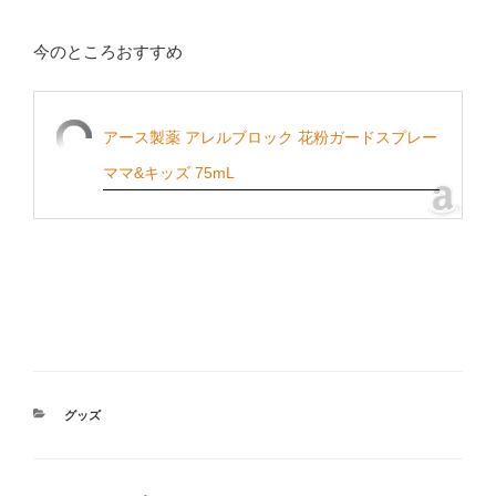
今のところおすすめ
アース製薬 アレルブロック 花粉ガードスプレー
ママ&キッズ 75mL
カ
グッズ
テ
ゴ
リ
ー