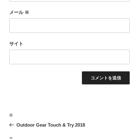
メール
※
サイト
投
前
前
稿
の
Outdoor Gear Touch & Try 2018
ナ
投
ビ
稿
次
次