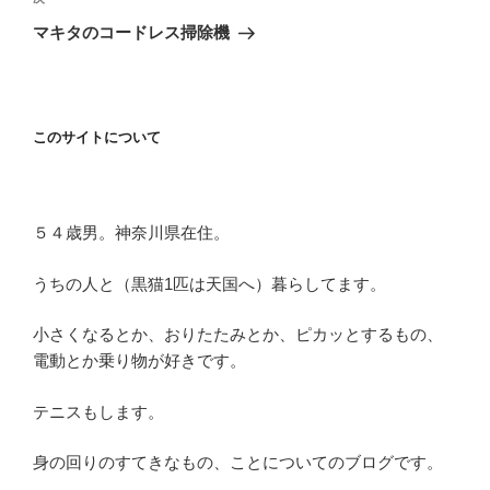
ゲ
の
マキタのコードレス掃除機
投
ー
稿
シ
ョ
このサイトについて
ン
５４歳男。神奈川県在住。
うちの人と（黒猫1匹は天国へ）暮らしてます。
小さくなるとか、おりたたみとか、ピカッとするもの、
電動とか乗り物が好きです。
テニスもします。
身の回りのすてきなもの、ことについてのブログです。